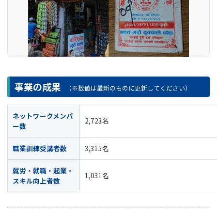
事業の成果
（※数値は最新のものに更新してください）
ネットワークメンバ
2,723名
ー数
職業訓練受講者数
3,315名
就労・就職・起業・
1,031名
スキル向上者数