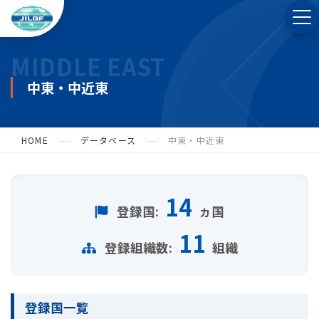
MIDDLE EAST
中東・中近東
HOME
データベース
中東・中近東
14
登録国:
ヵ国
11
登録組織数:
組織
登録国一覧