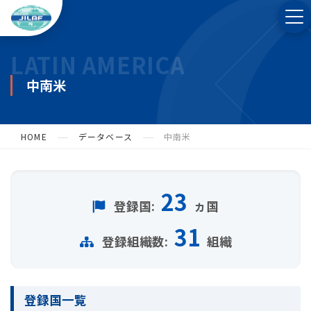
LATIN AMERICA
中南米
HOME
データベース
中南米
23
登録国:
ヵ国
31
登録組織数:
組織
登録国一覧